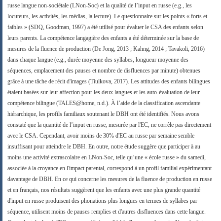
russe langue non-sociétale (LNon-Soc) et la qualité de l’input en russe (
e.g.
, les
locuteurs, les activités, les médias, la lecture). Le questionnaire sur les points « forts et
faibles » (SDQ, Goodman, 1997) a été utilisé pour évaluer le CSA des enfants selon
leurs parents. La compétence langagière des enfants a été déterminée sur la base de
mesures de la fluence de production (De Jong, 2013 ; Kahng, 2014 ; Tavakoli, 2016)
dans chaque langue (e.g., durée moyenne des syllabes, longueur moyenne des
séquences, emplacement des pauses et nombre de disfluences par minute) obtenues
grâce à une tâche de récit d'images (Tiulkova, 2017). Les attitudes des enfants bilingues
étaient basées sur leur affection pour les deux langues et les auto-évaluation de leur
compétence bilingue (TALES@home, n.d.).
À l’aide de la classification ascendante
hiérarchique, les profils familiaux soutenant le DBH ont été identifiés. Nous avons
constaté que la quantité de l’input en russe, mesurée par l'EC, ne corrèle pas directement
avec le CSA. Cependant, avoir moins de 30% d'EC au russe par semaine semble
insuffisant pour atteindre le DBH. En outre, notre étude suggère que participer à au
moins une activité extrascolaire en LNon-Soc, telle qu’une « école russe » du samedi,
associée à la croyance en l'impact parental, correspond à un profil familial expérimentant
davantage de DBH. En ce qui concerne les mesures de la fluence de production en russe
et en français, nos résultats suggèrent que les enfants avec une plus grande quantité
d'input en russe produisent des phonations plus longues en termes de syllabes par
séquence, utilisent moins de pauses remplies et d'autres disfluences dans cette langue.