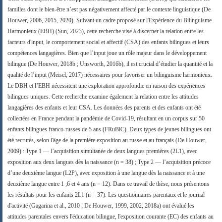
familles dont le bien-être n’est pas négativement affecté par le contexte linguistique (De
Houwer, 2006, 2015, 2020). Suivant un cadre proposé sur l'Expérience du Bilinguisme
Harmonieux (EBH) (Sun, 2023), cette recherche vise à discerner la relation entre les
facteurs d'input, le comportement social et affectif (CSA) des enfants bilingues et leurs
compétences langagières. Bien que l’input joue un rôle majeur dans le développement
bilingue (De Houwer, 2018b ; Unsworth, 2016b), il est crucial d’étudier la quantité et la
qualité de l’input (Meisel, 2017) nécessaires pour favoriser un bilinguisme harmonieux.
Le DBH et l’EBH nécessitent une exploration approfondie en raison des expériences
bilingues uniques. Cette recherche examine également la relation entre les attitudes
langagières des enfants et leur CSA.
Les données des parents et des enfants ont été
collectées en France pendant la pandémie de Covid-19, résultant en un corpus sur 50
enfants bilingues franco-russes de 5 ans (FRuBiC). Deux types de jeunes bilingues ont
été recrutés, selon l'âge de la première exposition au russe et au français (De Houwer,
2009) : Type 1 — l’acquisition simultanée de deux langues premières (2L1), avec
exposition aux deux langues dès la naissance (n = 38) ; Type 2 — l’acquisition précoce
d’une deuxième langue (L2P), avec exposition à une langue dès la naissance et à une
deuxième langue entre 1 ;6 et 4 ans (n = 12). Dans ce travail de thèse, nous présentons
les résultats pour les enfants 2L1 (n = 37).
Les questionnaires parentaux et le journal
d'activité (Gagarina et al., 2010 ; De Houwer, 1999, 2002, 2018a) ont évalué les
attitudes parentales envers l'éducation bilingue, l'exposition courante (EC) des enfants au