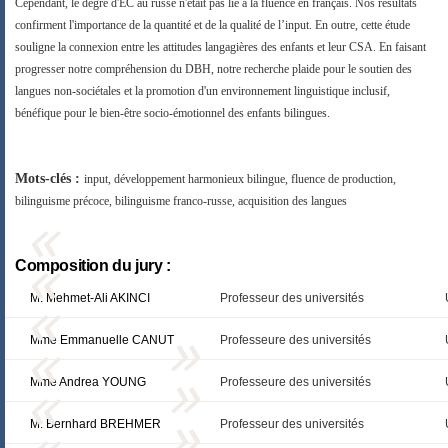
Cependant, le degré d'EC au russe n'était pas lié à la fluence en français. Nos résultats
confirment l'importance de la quantité et de la qualité de l’input.
En outre, cette étude
souligne la connexion entre les attitudes langagières des enfants et leur CSA. En faisant
progresser notre compréhension du DBH, notre recherche plaide pour le soutien des
langues non-sociétales et la promotion d'un environnement linguistique inclusif,
bénéfique pour le bien-être socio-émotionnel des enfants bilingues.
Mots-clés :
input, développement harmonieux bilingue, fluence de production,
bilinguisme précoce, bilinguisme franco-russe, acquisition des langues
Composition du jury :
M. Mehmet-Ali AKINCI
Professeur des universités
Mme Emmanuelle CANUT
Professeure des universités
Mme Andrea YOUNG
Professeure des universités
M. Bernhard BREHMER
Professeur des universités