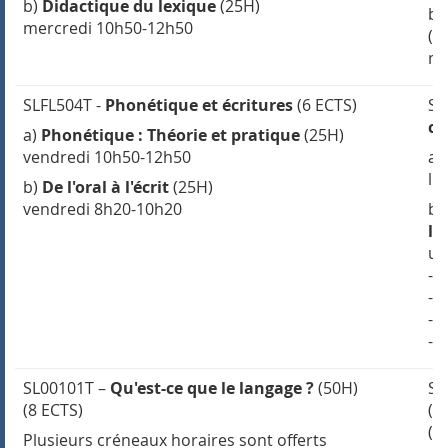
b)
Didactique du lexique
(25H)
b)
mercredi 10h50-12h50
(2
me
SLFL504T -
Phonétique et écritures
(6 ECTS)
S
cl
a)
Phonétique : Théorie et pratique
(25H)
vendredi 10h50-12h50
a)
lu
b)
De l'oral à l'écrit
(25H)
vendredi 8h20-10h20
b)
la
un
-
a
-
c
-
p
-
s
SL00101T –
Qu'est-ce que le langage ?
(50H)
SL
(8 ECTS)
(5
(8
Plusieurs créneaux horaires sont offerts