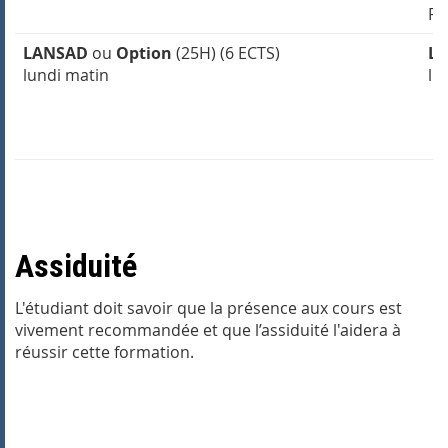
Pl
LANSAD
ou
Option
(25H)
(6 ECTS)
L
lundi matin
lu
Assiduité
L'étudiant doit savoir que la présence aux cours est
vivement recommandée et que l’assiduité l'aidera à
réussir cette formation.