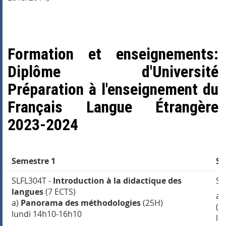
Formation et enseignements:
Diplôme d'Université
Préparation à l'enseignement du
Français Langue Étrangère
2023-2024
Semestre 1
Se
SLFL304T -
Introduction à la didactique des
SL
langues
(7 ECTS)
a)
a)
Panorama des méthodologies
(25H)
(2
lundi 14h10-16h10
lu