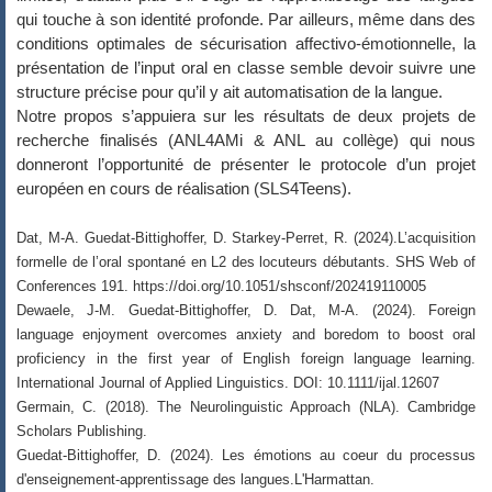
qui touche à son identité profonde. Par ailleurs, même dans des
conditions optimales de sécurisation affectivo-émotionnelle, la
présentation de l’input oral en classe semble devoir suivre une
structure précise pour qu’il y ait automatisation de la langue.
Notre propos s’appuiera sur les résultats de deux projets de
recherche finalisés (ANL4AMi & ANL au collège) qui nous
donneront l’opportunité de présenter le protocole d’un projet
européen en cours de réalisation (SLS4Teens).
Dat, M-A. Guedat-Bittighoffer, D. Starkey-Perret, R. (2024).L’acquisition
formelle de l’oral spontané en L2 des locuteurs débutants.
SHS Web of
Conferences
191. https://doi.org/10.1051/shsconf/202419110005
Dewaele, J-M. Guedat-Bittighoffer, D. Dat, M-A. (2024). Foreign
language enjoyment overcomes anxiety and boredom to boost oral
proficiency in the first year of English foreign language learning.
International Journal of Applied Linguistics
. DOI: 10.1111/ijal.12607
Germain, C. (2018). The Neurolinguistic Approach (NLA). Cambridge
Scholars Publishing.
Guedat-Bittighoffer, D. (2024).
Les émotions au coeur du processus
d'enseignement-apprentissage des langues
.L'Harmattan.