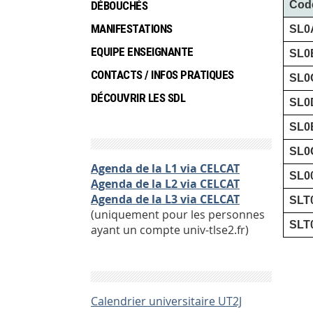
DÉBOUCHÉS
Cod
MANIFESTATIONS
SL0
EQUIPE ENSEIGNANTE
SL0
CONTACTS / INFOS PRATIQUES
SL0
DÉCOUVRIR LES SDL
SL0
SL0
SL0
Agenda de la L1 via CELCAT
SL0
Agenda de la L2 via CELCAT
Agenda de la L3 via CELCAT
SLT
(uniquement pour les personnes
SLT
ayant un compte univ-tlse2.fr)
Calendrier universitaire UT2J