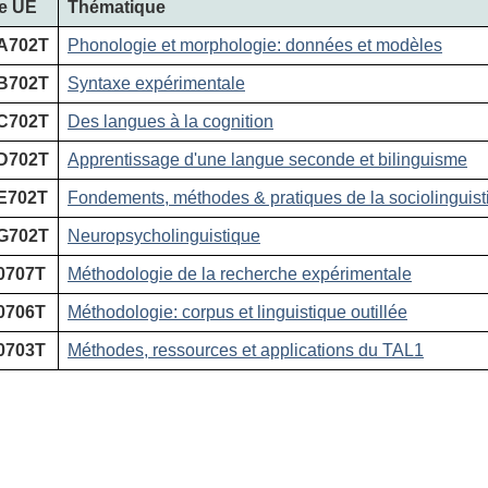
e UE
Thématique
A702T
Phonologie et morphologie: données et modèles
B702T
Syntaxe expérimentale
C702T
Des langues à la cognition
D702T
Apprentissage d'une langue seconde et bilinguisme
E702T
Fondements, méthodes & pratiques de la sociolinguist
G702T
Neuropsycholinguistique
0707T
Méthodologie de la recherche expérimentale
0706T
Méthodologie: corpus et linguistique outillée
0703T
Méthodes, ressources et applications du TAL1