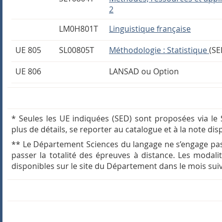
2
LM0H801T
Linguistique française
UE 805
SL00805T
Méthodologie : Statistique
(SE
UE 806
LANSAD ou Option
* Seules les UE indiquées (SED) sont proposées via le
plus de détails, se reporter au catalogue et à la note di
** Le Département Sciences du langage ne s’engage pas 
passer la totalité des épreuves à distance. Les modal
disponibles sur le site du Département dans le mois suiv