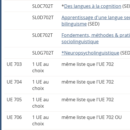
SL0C702T
*
Des langues à la cognition
(SE
SL0D702T
Apprentissage d'une langue se
bilinguisme
(SED)
SL0E702T
Fondements, méthodes & prati
sociolinguistique
SL0G702T
*Neuropsycholinguistique
(SED
UE 703
1 UE au
même liste que l'UE 702
choix
UE 704
1 UE au
même liste que l'UE 702
choix
UE 705
1 UE au
même liste que l'UE 702
choix
UE 706
1 UE au
même liste que l'UE 702 OU
choix