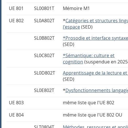
UE 801
SL00801T
Mémoire M1
UE 802
SL0A802T
*
Catégories et structures ling
l'espace
(SED)
SL0B802T
*Prosodie et interface syntax
(SED)
SL0C802T
*Sémantique: culture et
cognition
(suspendue en 2025
SL0D802T
Apprentissage de la lecture et 
(SED)
SL0E802T
*
Dysfonctionnements langagi
UE 803
même liste que l'UE 802
UE 804
même liste que l'UE 802 OU
SLT0804T
Méthodes, ressources et appli