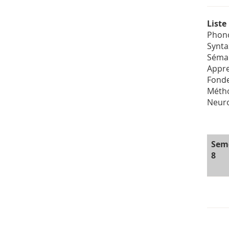
Liste
Phono
Synta
Séman
Appre
Fonde
Métho
Neuro
Sem
8