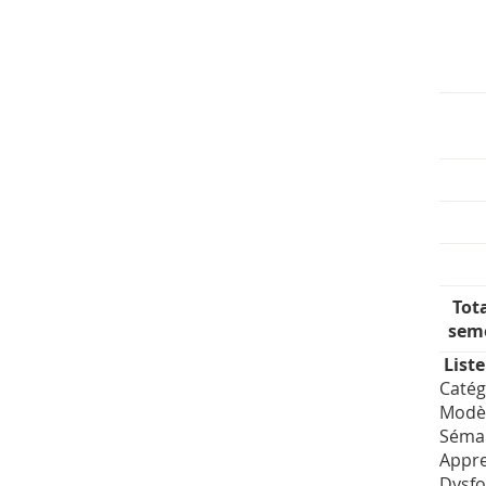
Tot
sem
Liste
Catég
Modèl
Séman
Appre
Dysfo