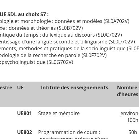
 UE SDL au choix S7 :
logie et morphologie : données et modèles (SL0A702V)
xe : données et théories (SL0B702V)
tique du temps : du lexique au discours (SL0C702V)
ntissage d'une langue seconde et bilinguisme (SL0D702V)
ments, méthodes et pratiques de la sociolinguistique (SL0
dologie de la recherche en parole (SL0F702V)
psycholinguistique (SL0G702V)
estre
UE
Intitulé des enseignements
Nombre
d'heures
UE801
Stage et mémoire
environ
100h
UE802
Programmation de cours :
50h