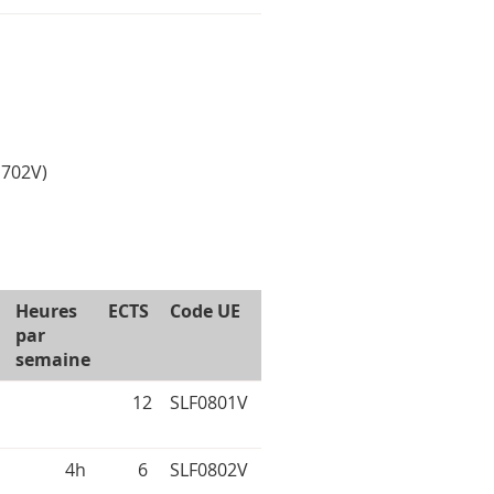
E702V)
Heures
ECTS
Code UE
par
semaine
12
SLF0801V
4h
6
SLF0802V