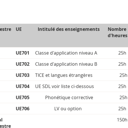
estre
UE
Intitulé des enseignements
Nombre
d'heures
UE701
Classe d'application niveau A
25h
UE702
Classe d'application niveau B
25h
UE703
TICE et langues étrangères
25h
UE704
UE SDL voir liste ci-dessous
25h
UE705
Phonétique corrective
25h
UE706
LV ou option
25h
al
150h
estre