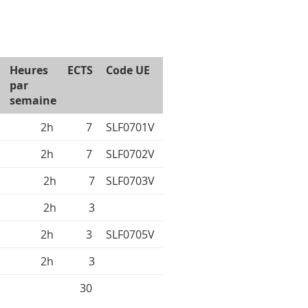
Heures
ECTS
Code UE
par
semaine
2h
7
SLF0701V
2h
7
SLF0702V
2h
7
SLF0703V
2h
3
2h
3
SLF0705V
2h
3
30