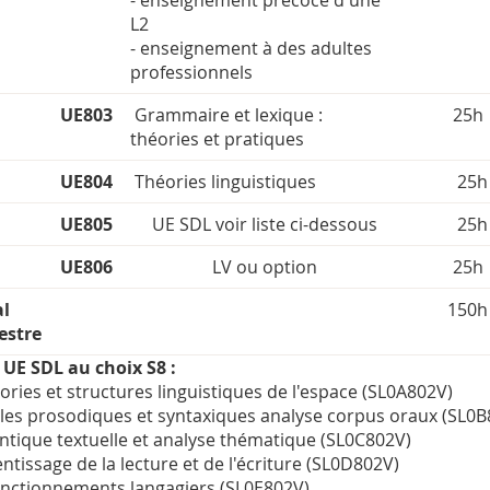
- enseignement précoce d'une
L2
- enseignement à des adultes
professionnels
UE803
Grammaire et lexique :
25h
théories et pratiques
UE804
Théories linguistiques
25h
UE805
UE SDL voir liste ci-dessous
25h
UE806
LV ou option
25h
al
150h
estre
 UE SDL au choix S8 :
ories et structures linguistiques de l'espace (SL0A802V)
es prosodiques et syntaxiques analyse corpus oraux (SL0B
tique textuelle et analyse thématique (SL0C802V)
ntissage de la lecture et de l'écriture (SL0D802V)
nctionnements langagiers (SL0E802V)