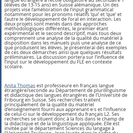
langue étrangère à l’école obligatoire au secondaire 1
(élèves de 13-15 ans) en Suisse alémanique. Un des
projets vise l’amélioration de l’input grammatical
notamment pour les pronoms relatifs ‘qui’ et ‘que’ et
l’autre le développement de l’oral en interaction. Les
deux projets sont menés dans des approches
méthodologiques différentes, le premier étant
expérimental et le second descriptif, mais tous deux
comprennent une analyse de la qualité du matériel à
disposition dans les manuels puis une analyse de ce
que produisent les élèves. Je présenterai des exemples
de ces deux démarches ainsi que quelques résultats
préliminaires. La discussion portera sur l’influence de
l’input sur le développement du FLE en contexte
scolaire.
Anita Thomas
est professeure en français langue
étrangère/seconde au Département de plurilinguisme
et didactique des langues étrangères de l’Université de
Fribourg en Suisse. Ses recherches traitent
principalement de la qualité du matériel
d’enseignement fourni aux apprenant·e·s et l’influence
de celui-ci sur le développement du français L2. Ses
recherches se situent donc à la fois dans le champ de
la didactique et de la linguistique appliquée. Elle est
invitée par le département Sciences du langage à