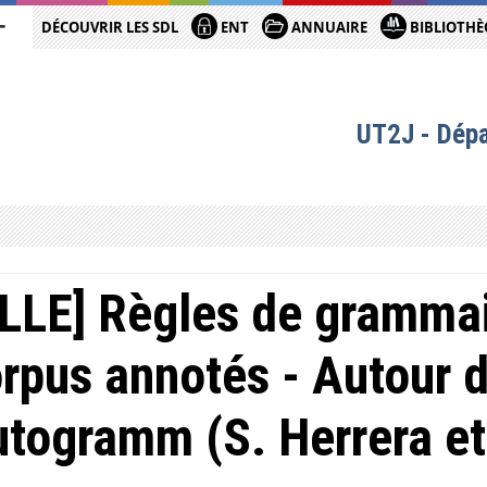
DÉCOUVRIR LES SDL
ENT
ANNUAIRE
BIBLIOTHÈ
UT2J - Dép
LLE] Règles de grammai
rpus annotés - Autour d
togramm (S. Herrera et