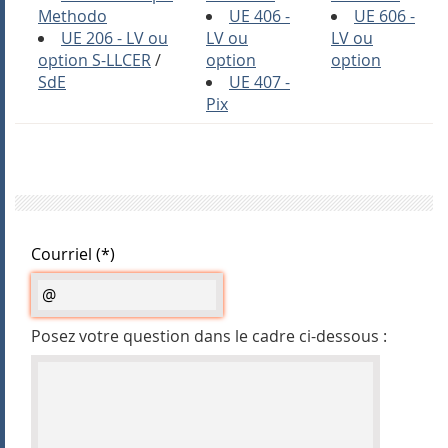
Methodo
UE 406 -
UE 606 -
UE 206 - LV ou
LV ou
LV ou
option S-LLCER
/
option
option
SdE
UE 407 -
Pix
Courriel (*)
Posez votre question dans le cadre ci-dessous :