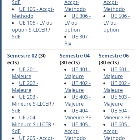
SdE
Accpt-
Accpt-
UE 105 - Accpt-
Methodo
Methodo
Methodo
UE 306 -
UE 506 -
UE 106 - LV ou
LV ou
LV ou
option S-LLCER
/
option
option
SdE
UE 307 -
Pix
Semestre 02
(30
Semestre 04
Semestre 06
ects)
(30 ects)
(30 ects)
UE 201 -
UE 401 -
UE 601 -
Majeure
Majeure
Majeure
UE 202 -
UE 402 -
UE 602 -
Majeure
Majeure
Majeure
UE 203 -
UE 403 -
UE 603 -
Mineure S-LLCER
/
Majeure
Majeure
SdE
UE 404 -
UE 604 -
UE 204 -
Mineure PE
Mineure PE
Mineure S-LLCER
/
UE 405 -
UE 605 -
SdE
Accpt-
Accpt-
UE 205 - Accpt-
Methodo
Methodo