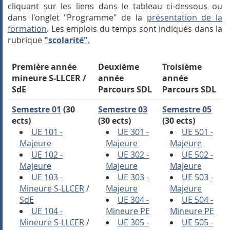
cliquant sur les liens dans le tableau ci-dessous ou
dans l'onglet "Programme" de la
présentation de la
formation
. Les emplois du temps sont indiqués dans la
rubrique
"scolarité"
.
Première année
Deuxième
Troisième
mineure S-LLCER /
année
année
SdE
Parcours SDL
Parcours SDL
Semestre 01
(30
Semestre 03
Semestre 05
ects)
(30 ects)
(30 ects)
UE 101 -
UE 301 -
UE 501 -
Majeure
Majeure
Majeure
UE 102 -
UE 302 -
UE 502 -
Majeure
Majeure
Majeure
UE 103 -
UE 303 -
UE 503 -
Mineure S-LLCER
/
Majeure
Majeure
SdE
UE 304 -
UE 504 -
UE 104 -
Mineure PE
Mineure PE
Mineure S-LLCER
/
UE 305 -
UE 505 -