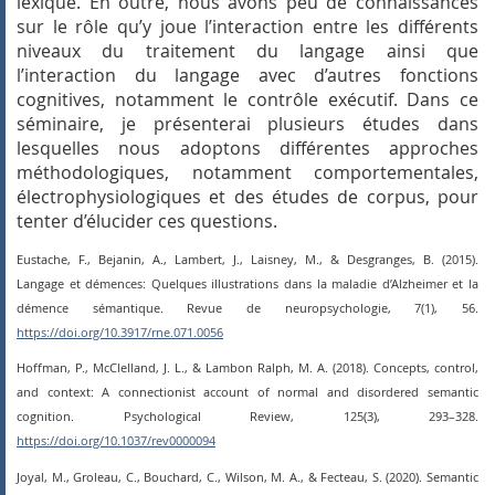
lexique. En outre, nous avons peu de connaissances
sur le rôle qu’y joue l’interaction entre les différents
niveaux du traitement du langage ainsi que
l’interaction du langage avec d’autres fonctions
cognitives, notamment le contrôle exécutif. Dans ce
séminaire, je présenterai plusieurs études dans
lesquelles nous adoptons différentes approches
méthodologiques, notamment comportementales,
électrophysiologiques et des études de corpus, pour
tenter d’élucider ces questions.
Eustache, F., Bejanin, A., Lambert, J., Laisney, M., & Desgranges, B. (2015).
Langage et démences: Quelques illustrations dans la maladie d’Alzheimer et la
démence sémantique. Revue de neuropsychologie, 7(1), 56.
https://doi.org/10.3917/rne.071.0056
Hoffman, P., McClelland, J. L., & Lambon Ralph, M. A. (2018).
Concepts, control,
and context: A connectionist account of normal and disordered semantic
cognition.
Psychological Review, 125(3), 293–328.
https://doi.org/10.1037/rev0000094
Joyal, M., Groleau, C., Bouchard, C., Wilson, M. A., & Fecteau, S. (2020).
Semantic