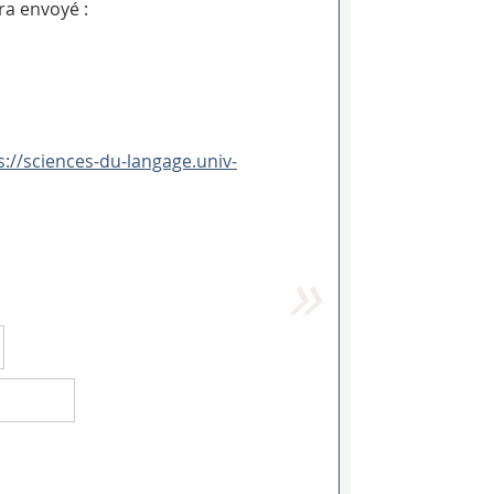
ra envoyé :
s://sciences-du-langage.univ-