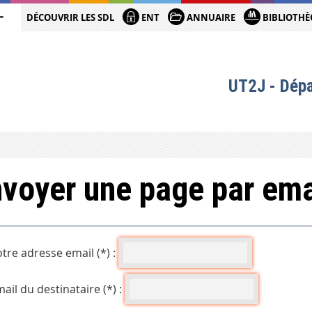
DÉCOUVRIR LES SDL
ENT
ANNUAIRE
BIBLIOTHÈ
UT2J - Dép
voyer une page par ema
tre adresse email (*) :
ail du destinataire (*) :