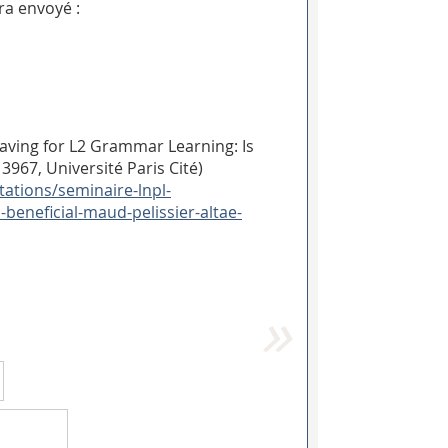
ra envoyé :
aving for L2 Grammar Learning: Is
3967, Université Paris Cité)
tations/seminaire-lnpl-
-beneficial-maud-pelissier-altae-