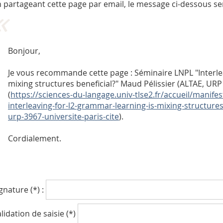
 partageant cette page par email, le message ci-dessous se
Bonjour,
Je vous recommande cette page : Séminaire LNPL "Interle
mixing structures beneficial?" Maud Pélissier (ALTAE, URP 
(
https://sciences-du-langage.univ-tlse2.fr/accueil/manifes
interleaving-for-l2-grammar-learning-is-mixing-structures
urp-3967-universite-paris-cite
).
Cordialement.
gnature (*) :
lidation de saisie (*)