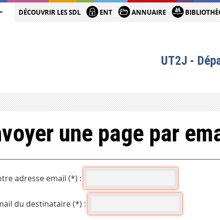
DÉCOUVRIR LES SDL
ENT
ANNUAIRE
BIBLIOTHÈ
UT2J - Dép
voyer une page par ema
tre adresse email (*) :
ail du destinataire (*) :