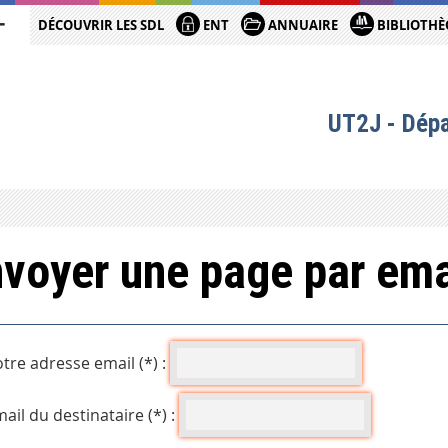
DÉCOUVRIR LES SDL
ENT
ANNUAIRE
BIBLIOTHÈ
UT2J - Dép
voyer une page par ema
tre adresse email (*) :
ail du destinataire (*) :