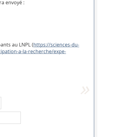
ra envoyé :
pants au LNPL (
https://sciences-du-
cipation-a-la-recherche/expe-