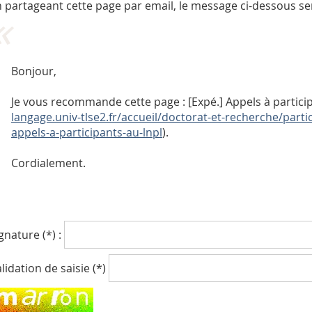
 partageant cette page par email, le message ci-dessous se
Bonjour,
Je vous recommande cette page : [Expé.] Appels à partici
langage.univ-tlse2.fr/accueil/doctorat-et-recherche/parti
appels-a-participants-au-lnpl
).
Cordialement.
gnature (*) :
lidation de saisie (*)