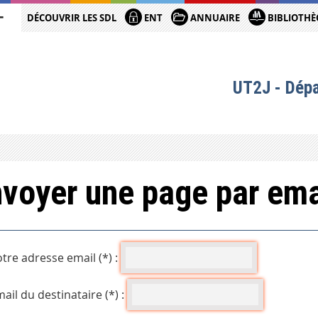
DÉCOUVRIR LES SDL
ENT
ANNUAIRE
BIBLIOTHÈ
UT2J - Dép
voyer une page par ema
tre adresse email (*) :
ail du destinataire (*) :